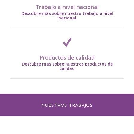
Prestamos nuestros servicios a nivel nacional
Trabajo a nivel nacional
Descubre más sobre nuestro trabajo a nivel
nacional
Nos comprometemos en entregar los resultados
de mayor calidad posible
Productos de calidad
Descubre más sobre nuestros productos de
calidad
NUESTROS TRABAJOS